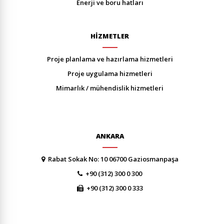
enerji̇ ve boru hatlari
HİZMETLER
proje planlama ve hazirlama hi̇zmetleri̇
proje uygulama hi̇zmetleri̇
mi̇marlik / mühendi̇sli̇k hi̇zmetleri̇
ANKARA
Rabat Sokak No: 10 06700 Gaziosmanpaşa
+90 (312) 300 0 300
+90 (312) 300 0 333